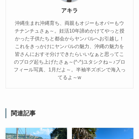
アキラ
沖縄生まれ沖縄育ち、両親もオジーもオバーもウ
チナンチュさぁ～。妊活10年諦めかけてやっと授
かった子供たちと都会からヤンバルへお引越し！
これをきっかけにヤンバルの魅力、沖縄の魅力を
皆さんにおすそ分けできたらいいなぁと思ってこ
のブログ起ち上げたさぁ～(^-^)ユタシクね～♪プロ
フィール写真、1月だよ～。半袖半ズボンで海入っ
てるよ～w
関連記事