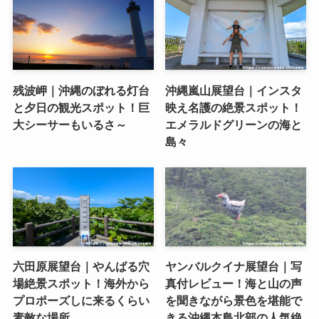
残波岬｜沖縄のぼれる灯台
沖縄嵐山展望台｜インスタ
と夕日の観光スポット！巨
映え名護の絶景スポット！
大シーサーもいるさ～
エメラルドグリーンの海と
島々
六田原展望台｜やんばる穴
ヤンバルクイナ展望台｜写
場絶景スポット！海外から
真付レビュー！海と山の声
プロポーズしに来るくらい
を聞きながら景色を堪能で
素敵な場所
きる沖縄本島北部の人気絶