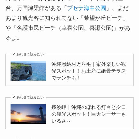
台、万国津梁館がある「
ブセナ海中公園
」、まだ
あまり観光客に知られてない「希望が丘ビーチ」
や「名護市民ビーチ（幸喜公園、喜瀬公園)」があ
るよ。
あわせて読みたい
沖縄恩納村万座毛｜案外楽しい観
光スポット！お土産に絶景テラス
でランチも！
あわせて読みたい
残波岬｜沖縄のぼれる灯台と夕日
の観光スポット！巨大シーサーも
いるさ～