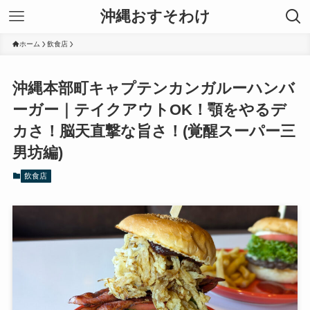
沖縄おすそわけ
ホーム
飲食店
沖縄本部町キャプテンカンガルーハンバ
ーガー｜テイクアウトOK！顎をやるデ
カさ！脳天直撃な旨さ！(覚醒スーパー三
男坊編)
飲食店