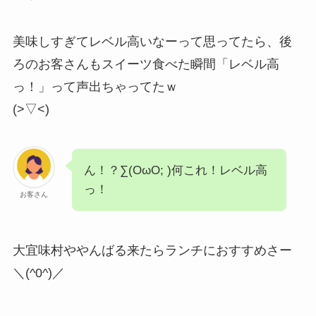
美味しすぎてレベル高いなーって思ってたら、後
ろのお客さんもスイーツ食べた瞬間「レベル高
っ！」って声出ちゃってたｗ
(>▽<)
ん！？∑(OωO; )何これ！レベル高
っ！
お客さん
大宜味村ややんばる来たらランチにおすすめさー
＼(^0^)／