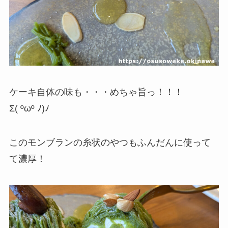
ケーキ自体の味も・・・めちゃ旨っ！！！
Σ( ºωº ﾉ)ﾉ
このモンブランの糸状のやつもふんだんに使って
て濃厚！